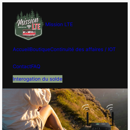
Skip
to
content
Mission LTE
Accueil
Boutique
Continuité des affaires / IOT
Contact
FAQ
Interogation du solde