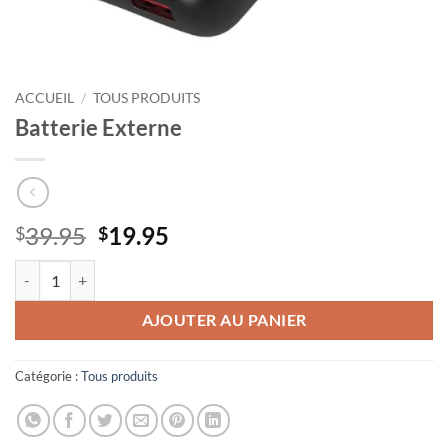
ACCUEIL
/
TOUS PRODUITS
Batterie Externe
Le
Le
39.95
19.95
$
$
prix
prix
quantité de Batterie Externe
initial
actuel
était :
est :
AJOUTER AU PANIER
$39.95.
$19.95.
Catégorie :
Tous produits