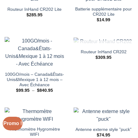
Batterie supplémentaire pour
Routeur InHand CR202 Lite
CR202 Lite
$
285.95
$
14.99
RUPTURE DE STOCK
Routeur InHand CR202
$
309.95
100GO/mois – Canada&États-
Unis&Mexique 1 à 12 mois –
Avec Échéance
Plage
$
99.95
–
$
840.95
de
prix :
$99.95
à
$840.95
Promo !
Thermomètre Hygromètre
Antenne externe style ”puck”
WIFI
$
74.95