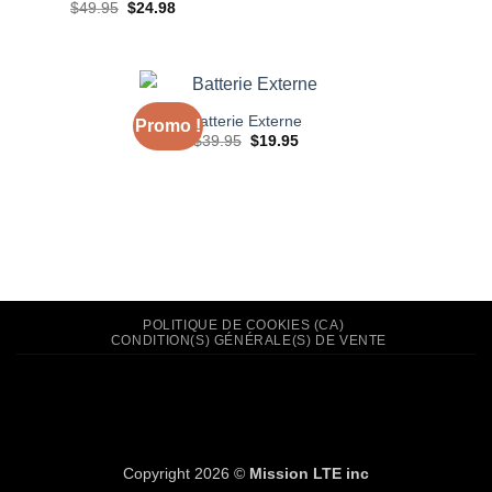
Le
Le
$
49.95
$
24.98
prix
prix
initial
actuel
était :
est :
$49.95.
$24.98.
Batterie Externe
Promo !
Le
Le
$
39.95
$
19.95
prix
prix
initial
actuel
était :
est :
$39.95.
$19.95.
POLITIQUE DE COOKIES (CA)
CONDITION(S) GÉNÉRALE(S) DE VENTE
Copyright 2026 ©
Mission LTE inc