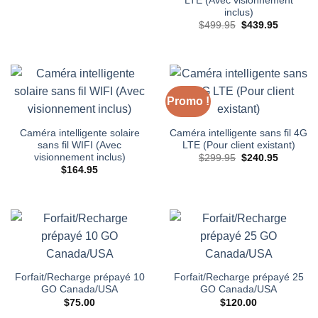
LTE (Avec visionnement
inclus)
Le
Le
$
499.95
$
439.95
prix
prix
initial
actuel
était :
est :
$499.95.
$439.95.
Promo !
Caméra intelligente solaire
Caméra intelligente sans fil 4G
sans fil WIFI (Avec
LTE (Pour client existant)
visionnement inclus)
Le
Le
$
299.95
$
240.95
prix
prix
$
164.95
initial
actuel
était :
est :
$299.95.
$240.95.
Forfait/Recharge prépayé 10
Forfait/Recharge prépayé 25
GO Canada/USA
GO Canada/USA
$
75.00
$
120.00