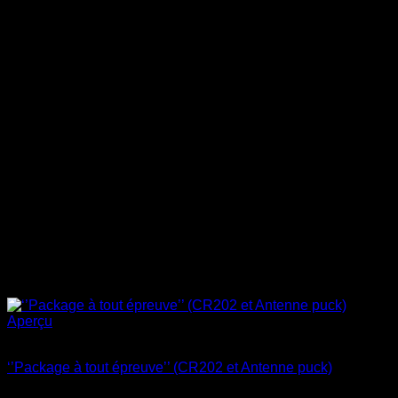
Aperçu
Rupture de stock
‘’Package à tout épreuve’’ (CR202 et Antenne puck)
$
364.95