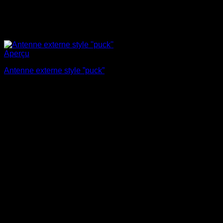
Aperçu
Antenne externe style ”puck”
$
74.95
Promo !