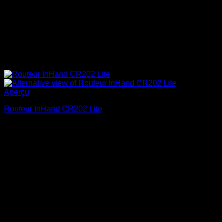
Aperçu
Routeur InHand CR202 Lite
$
285.95